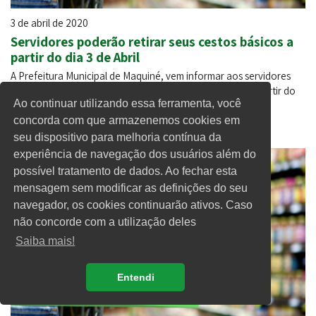
3 de abril de 2020
Servidores poderão retirar seus cestos básicos a
partir do dia 3 de Abril
A Prefeitura Municipal de Maquiné, vem informar aos servidores
municipais que o cesto básico, encontra-se disponível a partir do
Ao continuar utilizando essa ferramenta, você
dia 03/04/2020 às 13h15.
concorda com que armazenemos cookies em
seu dispositivo para melhoria contínua da
experiência de navegação dos usuários além do
possível tratamento de dados. Ao fechar esta
mensagem sem modificar as definições do seu
navegador, os cookies continuarão ativos. Caso
não concorde com a utilização deles
Saiba mais!
Entendi