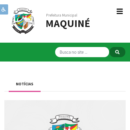
Prefeitura Municipal
MAQUINÉ
Institucional
Governo
Publicações
Transparência
RPPS
NOTÍCIAS
Serviços
Comunicação
Servidores