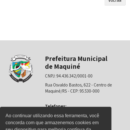
VOLTAR
Prefeitura Municipal
de Maquiné
CNPJ: 94.436.342/0001-00
Rua Osvaldo Bastos, 622 - Centro de
Maquiné/RS - CEP: 95.530-000
Telefones:
0800-6281325 (Prefeitura)
Ao continuar utilizando essa ferramenta, você
concorda com que armazenemos cookies em
0800-6281326 (Educação)
seu dispositivo para melhoria contínua da