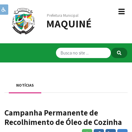
Prefeitura Municipal
MAQUINÉ
Institucional
Governo
Publicações
Transparência
RPPS
NOTÍCIAS
Serviços
Comunicação
Campanha Permanente de
Servidores
Recolhimento de Óleo de Cozinha