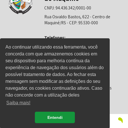
CNPJ: 94.436.342/0001-00
Rua Osvaldo Bastos, 622 - Centro de
Maquiné/RS - CEP: 95.530-000
Telefones:
0800-6281325 (Prefeitura)
Ao continuar utilizando essa ferramenta, você
concorda com que armazenemos cookies em
0800-6281326 (Educação)
seu dispositivo para melhoria contínua da
0800-6281139 (Saúde)
experiência de navegação dos usuários além do
possível tratamento de dados. Ao fechar esta
mensagem sem modificar as definições do seu
Horário de Atendimento
Segunda-feira a sexta-feira: 08h00 às
navegador, os cookies continuarão ativos. Caso
12h00 e 13h00 às 17h00
não concorde com a utilização deles
Saiba mais!
Entendi
© Copyright 2021 - Direitos reservados à Prefeitura de
Maquiné/RS