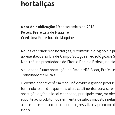
hortaliças
Data de publicação:
19 de setembro de 2018
Fotos:
Prefeitura de Maquiné
Créditos:
Prefeitura de Maquiné
Novas variedades de hortaliças, o controle biológico e a p
apresentados no Dia de Campo Soluções Tecnológicas e Soc
Maquiné, na propriedade de Elton e Daniela Bobsin, no di
A atividade é uma promoção da Emater/RS-Ascar, Prefeitu
Trabalhadores Rurais.
O evento acontecerá em Maquiné devido a grande produção
tornando-o um dos que mais oferece alimentos para serem
produção agrícola local é baseada, principalmente, na ole
suporte ao produtor, que enfrenta desafios impostos pelas 
a constante mudança no mercado", ressalta o agrônomo da
Bohn.