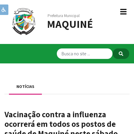
Prefeitura Municipal
MAQUINÉ
Institucional
Governo
Publicações
Transparência
RPPS
NOTÍCIAS
Serviços
Comunicação
Vacinação contra a influenza
Servidores
ocorrerá em todos os postos de
saúde de Maquiné neste sábado