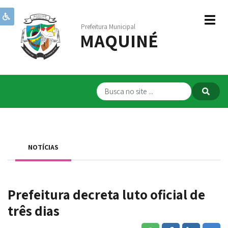
Prefeitura Municipal
MAQUINÉ
Institucional
Governo
Publicações
Transparência
RPPS
NOTÍCIAS
Serviços
Comunicação
Prefeitura decreta luto oficial de
Servidores
três dias