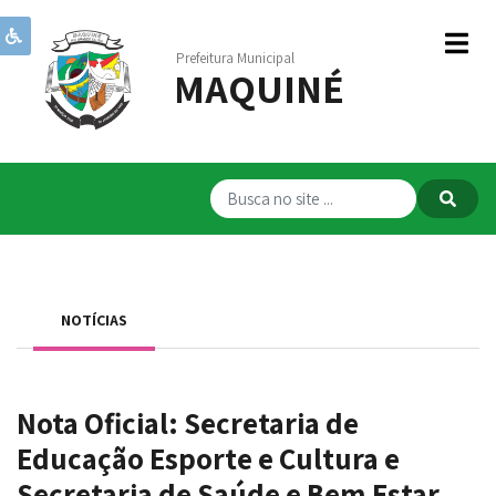
Prefeitura Municipal
MAQUINÉ
Institucional
Governo
Publicações
Transparência
RPPS
NOTÍCIAS
Serviços
Comunicação
Nota Oficial: Secretaria de
Servidores
Educação Esporte e Cultura e
Secretaria de Saúde e Bem Estar