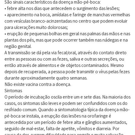
São sinais característicos da doença mão-pé-boca:
• febre alta nos dias que antecedem o surgimento das lesões;
• aparecimento na boca, amídalas e faringe de manchas vermelhas
com vesículas branco-acinzentadas no centro que podem evoluir
para ulcerações muito dolorosas;
• erupção de pequenas bolhas em geral nas palmas das mãos e nas
plantas dos pés, mas que pode ocorrer também nas nádegas e na
região genital.
A transmissão se dá pela via fecal/oral, através do contato direto
entre as pessoas ou com as fezes, saliva e outras secreções, ou
então através de alimentos e de objetos contaminados. Mesmo
depois de recuperada, a pessoa pode transmitir o vírus pelas fezes
durante aproximadamente quatro semanas.
Não existe vacina contra a doença.
Sintomas
O período de incubação oscila entre um e sete dias. Na maioria dos
casos, os sintomas são leves e podem ser confundidos com os do
resfriado comum. Quando a sintomatologia típica da doença mão-
pé-boca se instala, a erupção das lesões na orofaringe é
antecedida por um período de febre alta e gânglios aumentados,
seguido de mal-estar, falta de apetite, vômitos e diarreia. Por
causa da dor, surgem dificuldade para engolir e muita salivação.