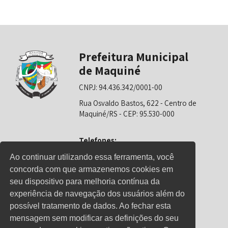
Prefeitura Municipal
de Maquiné
CNPJ: 94.436.342/0001-00
Rua Osvaldo Bastos, 622 - Centro de
Maquiné/RS - CEP: 95.530-000
Telefones:
0800-6281325 (Prefeitura)
Ao continuar utilizando essa ferramenta, você
concorda com que armazenemos cookies em
0800-6281326 (Educação)
seu dispositivo para melhoria contínua da
0800-6281139 (Saúde)
experiência de navegação dos usuários além do
possível tratamento de dados. Ao fechar esta
mensagem sem modificar as definições do seu
Horário de Atendimento