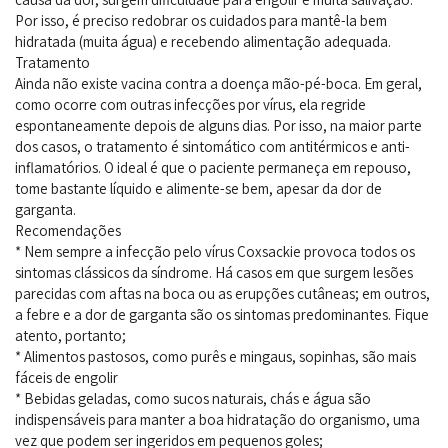
Por isso, é preciso redobrar os cuidados para mantê-la bem
hidratada (muita água) e recebendo alimentação adequada.
Tratamento
Ainda não existe vacina contra a doença mão-pé-boca. Em geral,
como ocorre com outras infecções por vírus, ela regride
espontaneamente depois de alguns dias. Por isso, na maior parte
dos casos, o tratamento é sintomático com antitérmicos e anti-
inflamatórios. O ideal é que o paciente permaneça em repouso,
tome bastante líquido e alimente-se bem, apesar da dor de
garganta.
Recomendações
* Nem sempre a infecção pelo vírus Coxsackie provoca todos os
sintomas clássicos da síndrome. Há casos em que surgem lesões
parecidas com aftas na boca ou as erupções cutâneas; em outros,
a febre e a dor de garganta são os sintomas predominantes. Fique
atento, portanto;
* Alimentos pastosos, como purês e mingaus, sopinhas, são mais
fáceis de engolir
* Bebidas geladas, como sucos naturais, chás e água são
indispensáveis para manter a boa hidratação do organismo, uma
vez que podem ser ingeridos em pequenos goles;