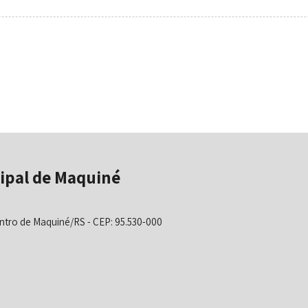
ipal de Maquiné
ntro de Maquiné/RS - CEP: 95.530-000