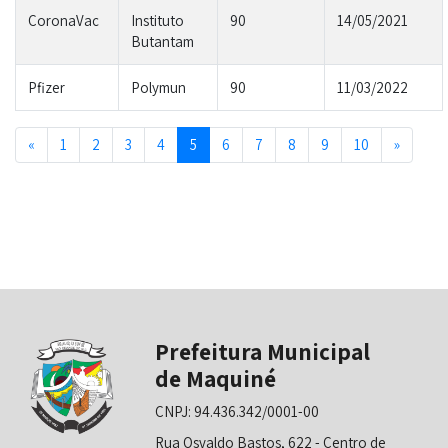
CoronaVac
Instituto
90
14/05/2021
Butantam
Pfizer
Polymun
90
11/03/2022
Previous
Next
«
1
2
3
4
5
6
7
8
9
10
»
Prefeitura Municipal
de Maquiné
CNPJ: 94.436.342/0001-00
Rua Osvaldo Bastos, 622 - Centro de