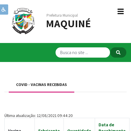
Prefeitura Municipal
MAQUINÉ
Institucional
Governo
Publicações
Transparência
RPPS
COVID - VACINAS RECEBIDAS
Serviços
Comunicação
Servidores
Última atualização: 12/08/2021 09:44:20
Data de
Vacina
Fabricante
Quantidade
Recebimento