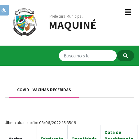
Prefeitura Municipal
MAQUINÉ
Institucional
Governo
Publicações
Transparência
RPPS
COVID - VACINAS RECEBIDAS
Serviços
Comunicação
Servidores
Última atualização: 03/06/2022 15:35:19
Data de
Vacina
Fabricante
Quantidade
Recebimento