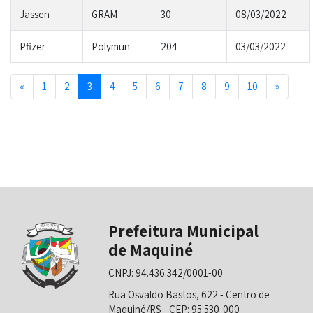
Jassen
GRAM
30
08/03/2022
Pfizer
Polymun
204
03/03/2022
Previous
Next
«
1
2
3
4
5
6
7
8
9
10
»
Prefeitura Municipal
de Maquiné
CNPJ: 94.436.342/0001-00
Rua Osvaldo Bastos, 622 - Centro de
Maquiné/RS - CEP: 95.530-000