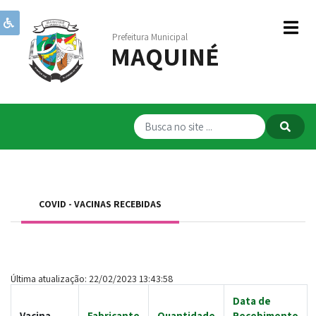
Prefeitura Municipal
MAQUINÉ
Institucional
Governo
Publicações
Transparência
RPPS
COVID - VACINAS RECEBIDAS
Serviços
Comunicação
Servidores
Última atualização: 22/02/2023 13:43:58
Data de
Vacina
Fabricante
Quantidade
Recebimento