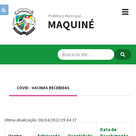
Prefeitura Municipal
MAQUINÉ
Institucional
Governo
Publicações
Transparência
RPPS
COVID - VACINAS RECEBIDAS
Serviços
Comunicação
Servidores
Última atualização: 08/04/2022 09:44:37
Data de
Vacina
Fabricante
Quantidade
Recebimento