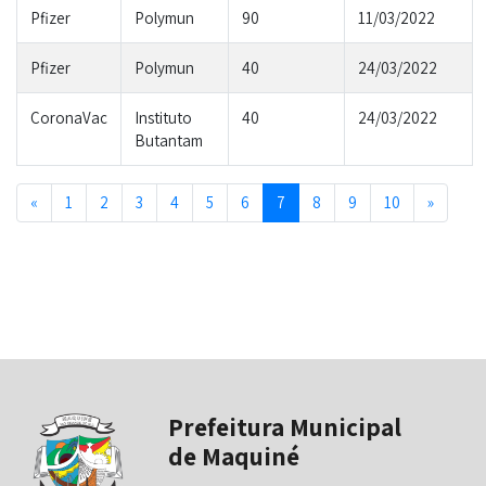
Pfizer
Polymun
90
11/03/2022
Pfizer
Polymun
40
24/03/2022
CoronaVac
Instituto
40
24/03/2022
Butantam
Previous
Next
«
1
2
3
4
5
6
7
8
9
10
»
Prefeitura Municipal
de Maquiné