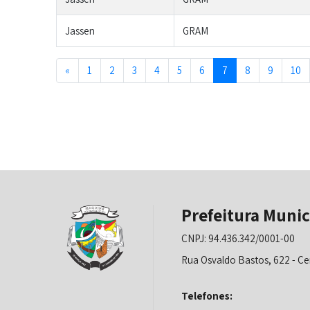
Jassen
GRAM
Previous
«
1
2
3
4
5
6
7
8
9
10
Prefeitura Munic
CNPJ: 94.436.342/0001-00
Rua Osvaldo Bastos, 622 - Ce
Telefones: