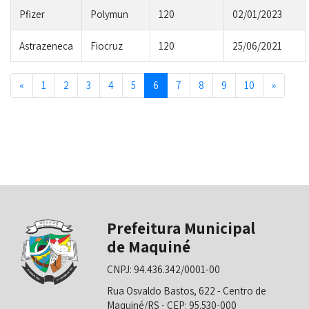
Pfizer
Polymun
120
02/01/2023
Astrazeneca
Fiocruz
120
25/06/2021
Previous
Next
«
1
2
3
4
5
6
7
8
9
10
»
Prefeitura Municipal
de Maquiné
CNPJ: 94.436.342/0001-00
Rua Osvaldo Bastos, 622 - Centro de
Maquiné/RS - CEP: 95.530-000