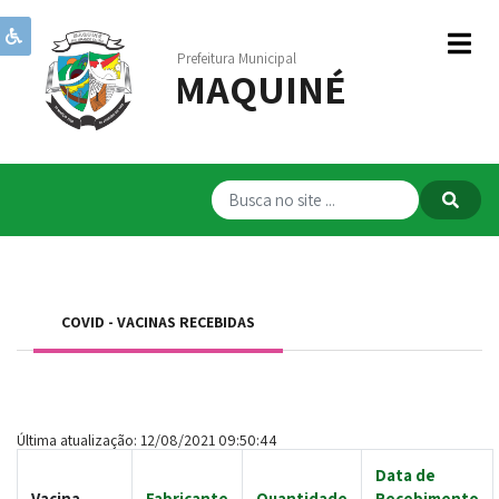
Prefeitura Municipal
MAQUINÉ
Institucional
Governo
Publicações
Transparência
RPPS
COVID - VACINAS RECEBIDAS
Serviços
Comunicação
Servidores
Última atualização: 12/08/2021 09:50:44
Data de
Vacina
Fabricante
Quantidade
Recebimento