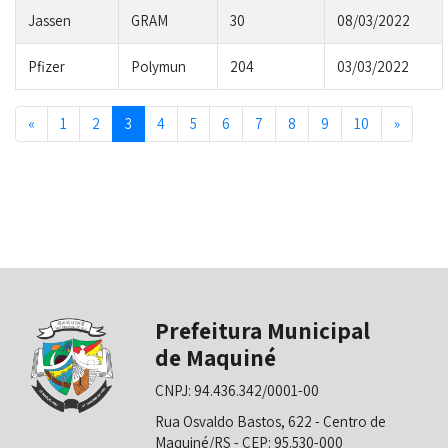
Jassen
GRAM
30
08/03/2022
Pfizer
Polymun
204
03/03/2022
Previous
Next
«
1
2
3
4
5
6
7
8
9
10
»
Prefeitura Municipal
de Maquiné
CNPJ: 94.436.342/0001-00
Rua Osvaldo Bastos, 622 - Centro de
Maquiné/RS - CEP: 95.530-000