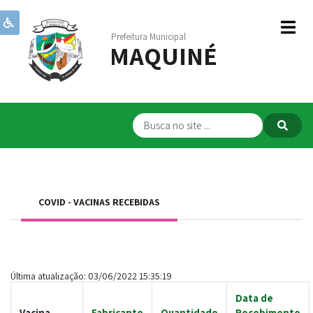
Prefeitura Municipal
MAQUINÉ
Institucional
Governo
Publicações
Transparência
RPPS
COVID - VACINAS RECEBIDAS
Serviços
Comunicação
Servidores
Última atualização: 03/06/2022 15:35:19
Data de
Vacina
Fabricante
Quantidade
Recebimento