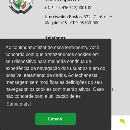
CNPJ: 94.436.342/0001-00
Rua Osvaldo Bastos, 622 - Centro de
Maquiné/RS - CEP: 95.530-000
Telefones:
0800-6281325 (Prefeitura)
Ao continuar utilizando essa ferramenta, você
concorda com que armazenemos cookies em
0800-6281326 (Educação)
seu dispositivo para melhoria contínua da
0800-6281139 (Saúde)
experiência de navegação dos usuários além do
possível tratamento de dados. Ao fechar esta
mensagem sem modificar as definições do seu
Horário de Atendimento
Segunda-feira a sexta-feira: 08h00 às
navegador, os cookies continuarão ativos. Caso
12h00 e 13h00 às 17h00
não concorde com a utilização deles
Saiba mais!
Entendi
© Copyright 2021 - Direitos reservados à Prefeitura de
Maquiné/RS