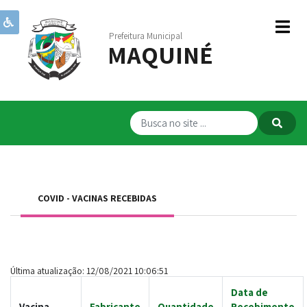
Prefeitura Municipal
MAQUINÉ
Institucional
Governo
Publicações
Transparência
RPPS
COVID - VACINAS RECEBIDAS
Serviços
Comunicação
Servidores
Última atualização: 12/08/2021 10:06:51
Data de
Vacina
Fabricante
Quantidade
Recebimento