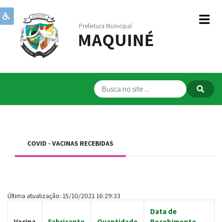
Prefeitura Municipal
MAQUINÉ
Institucional
Governo
Publicações
Transparência
RPPS
COVID - VACINAS RECEBIDAS
Serviços
Comunicação
Servidores
Última atualização: 15/10/2021 16:29:33
Data de
Vacina
Fabricante
Quantidade
Recebimento