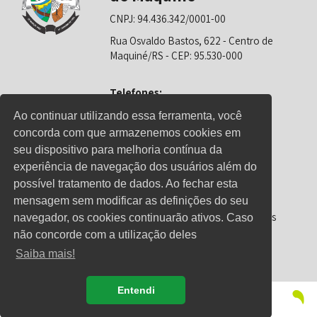
CNPJ: 94.436.342/0001-00
Rua Osvaldo Bastos, 622 - Centro de
Maquiné/RS - CEP: 95.530-000
Telefones:
0800-6281325 (Prefeitura)
Ao continuar utilizando essa ferramenta, você
concorda com que armazenemos cookies em
0800-6281326 (Educação)
seu dispositivo para melhoria contínua da
0800-6281139 (Saúde)
experiência de navegação dos usuários além do
possível tratamento de dados. Ao fechar esta
mensagem sem modificar as definições do seu
Horário de Atendimento
Segunda-feira a sexta-feira: 08h00 às
navegador, os cookies continuarão ativos. Caso
12h00 e 13h00 às 17h00
não concorde com a utilização deles
Saiba mais!
Entendi
© Copyright 2021 - Direitos reservados à Prefeitura de
Maquiné/RS