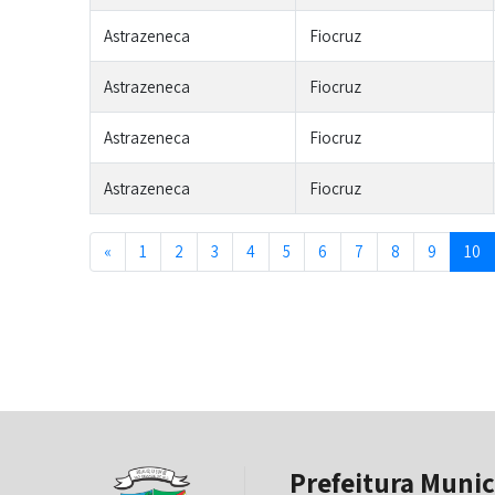
Astrazeneca
Fiocruz
Astrazeneca
Fiocruz
Astrazeneca
Fiocruz
Astrazeneca
Fiocruz
Previous
«
1
2
3
4
5
6
7
8
9
10
Prefeitura Munic