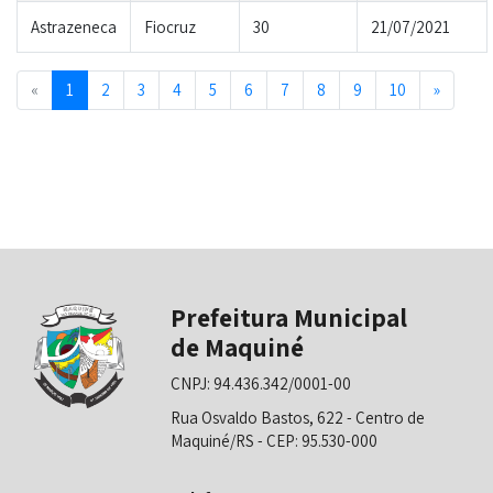
Astrazeneca
Fiocruz
30
21/07/2021
Previous
Next
«
1
2
3
4
5
6
7
8
9
10
»
Prefeitura Municipal
de Maquiné
CNPJ: 94.436.342/0001-00
Rua Osvaldo Bastos, 622 - Centro de
Maquiné/RS - CEP: 95.530-000