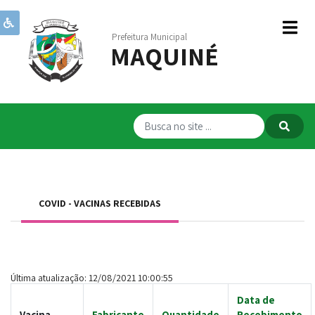
Prefeitura Municipal
MAQUINÉ
Institucional
Governo
Publicações
Transparência
RPPS
COVID - VACINAS RECEBIDAS
Serviços
Comunicação
Servidores
Última atualização: 12/08/2021 10:00:55
Data de
Vacina
Fabricante
Quantidade
Recebimento