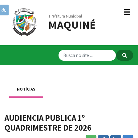
Prefeitura Municipal
MAQUINÉ
Institucional
Governo
Publicações
Transparência
RPPS
NOTÍCIAS
Serviços
Comunicação
AUDIENCIA PUBLICA 1º
Servidores
QUADRIMESTRE DE 2026