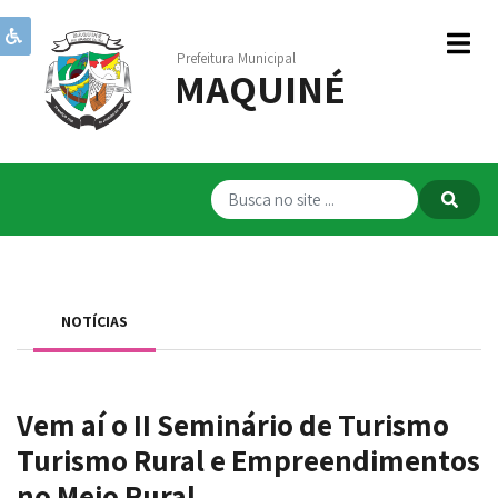
Prefeitura Municipal
MAQUINÉ
Institucional
Governo
Publicações
Transparência
RPPS
NOTÍCIAS
Serviços
Comunicação
Vem aí o II Seminário de Turismo
Servidores
Turismo Rural e Empreendimentos
no Meio Rural