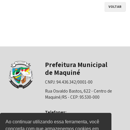
VOLTAR
Prefeitura Municipal
de Maquiné
CNPJ: 94.436.342/0001-00
Rua Osvaldo Bastos, 622 - Centro de
Maquiné/RS - CEP: 95.530-000
Telefones:
0800-6281325 (Prefeitura)
Ao continuar utilizando essa ferramenta, você
concorda com que armazenemos cookies em