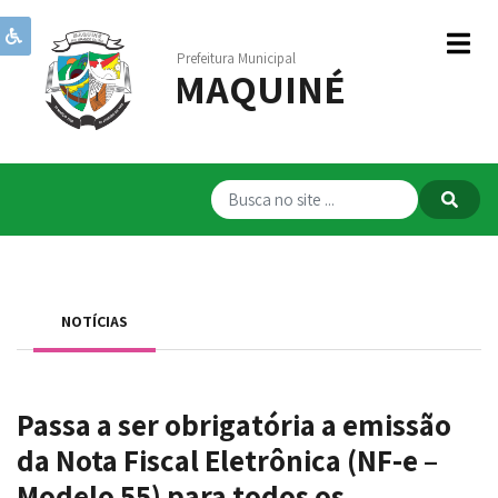
Prefeitura Municipal
MAQUINÉ
Institucional
Governo
Publicações
Transparência
RPPS
NOTÍCIAS
Serviços
Comunicação
Passa a ser obrigatória a emissão
Servidores
da Nota Fiscal Eletrônica (NF-e –
Modelo 55) para todos os