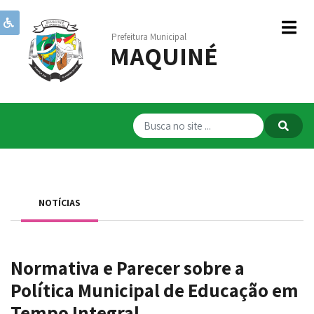
Prefeitura Municipal
MAQUINÉ
Institucional
Governo
Publicações
Transparência
RPPS
NOTÍCIAS
Serviços
Comunicação
Normativa e Parecer sobre a
Servidores
Política Municipal de Educação em
Tempo Integral