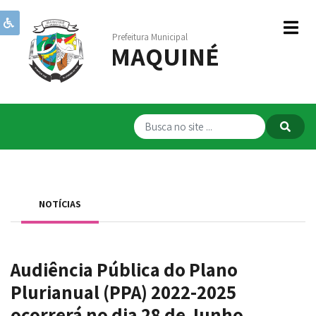
Prefeitura Municipal
MAQUINÉ
Institucional
Governo
Publicações
Transparência
RPPS
NOTÍCIAS
Serviços
Comunicação
Audiência Pública do Plano
Servidores
Plurianual (PPA) 2022-2025
ocorrerá no dia 28 de Junho