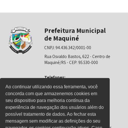
Prefeitura Municipal
de Maquiné
CNPJ: 94.436.342/0001-00
Rua Osvaldo Bastos, 622 - Centro de
Maquiné/RS - CEP: 95.530-000
Telefones:
0800-6281325 (Prefeitura)
Ao continuar utilizando essa ferramenta, você
concorda com que armazenemos cookies em
0800-6281326 (Educação)
seu dispositivo para melhoria contínua da
0800-6281139 (Saúde)
experiência de navegação dos usuários além do
possível tratamento de dados. Ao fechar esta
mensagem sem modificar as definições do seu
Horário de Atendimento
Segunda-feira a sexta-feira: 08h00 às
navegador, os cookies continuarão ativos. Caso