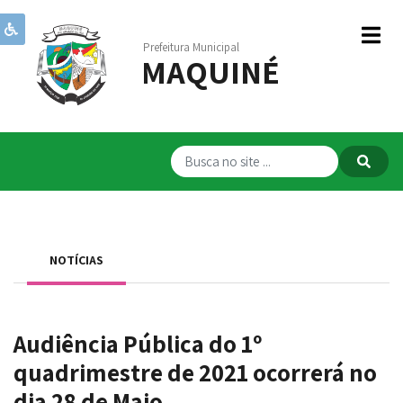
Prefeitura Municipal
MAQUINÉ
Institucional
Governo
Publicações
Transparência
RPPS
NOTÍCIAS
Serviços
Comunicação
Audiência Pública do 1º
Servidores
quadrimestre de 2021 ocorrerá no
dia 28 de Maio