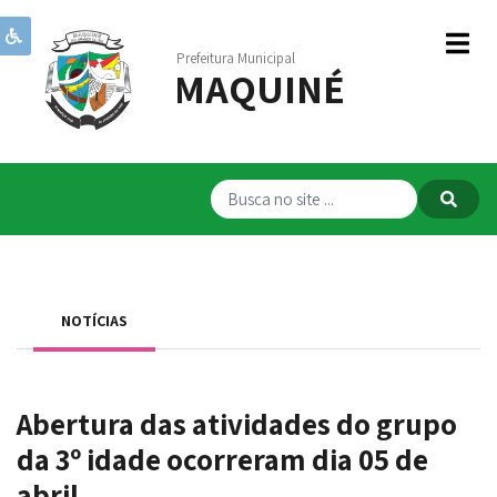
Prefeitura Municipal
MAQUINÉ
Institucional
Governo
Publicações
Transparência
RPPS
NOTÍCIAS
Serviços
Comunicação
Abertura das atividades do grupo
Servidores
da 3º idade ocorreram dia 05 de
abril