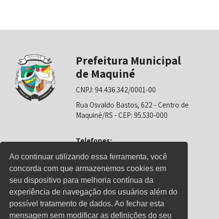
Prefeitura Municipal
de Maquiné
CNPJ: 94.436.342/0001-00
Rua Osvaldo Bastos, 622 - Centro de
Maquiné/RS - CEP: 95.530-000
Telefones:
0800-6281325 (Prefeitura)
Ao continuar utilizando essa ferramenta, você
concorda com que armazenemos cookies em
0800-6281326 (Educação)
seu dispositivo para melhoria contínua da
0800-6281139 (Saúde)
experiência de navegação dos usuários além do
possível tratamento de dados. Ao fechar esta
mensagem sem modificar as definições do seu
Horário de Atendimento