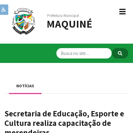
Prefeitura Municipal
MAQUINÉ
Institucional
Governo
Publicações
Transparência
RPPS
NOTÍCIAS
Serviços
Comunicação
Secretaria de Educação, Esporte e
Servidores
Cultura realiza capacitação de
merendeiras