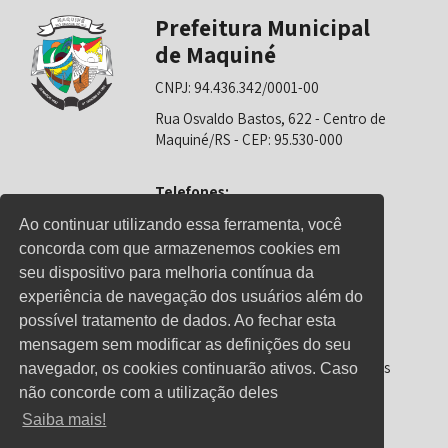
Prefeitura Municipal
de Maquiné
CNPJ: 94.436.342/0001-00
Rua Osvaldo Bastos, 622 - Centro de
Maquiné/RS - CEP: 95.530-000
Telefones:
0800-6281325 (Prefeitura)
Ao continuar utilizando essa ferramenta, você
concorda com que armazenemos cookies em
0800-6281326 (Educação)
seu dispositivo para melhoria contínua da
0800-6281139 (Saúde)
experiência de navegação dos usuários além do
possível tratamento de dados. Ao fechar esta
mensagem sem modificar as definições do seu
Horário de Atendimento
Segunda-feira a sexta-feira: 08h00 às
navegador, os cookies continuarão ativos. Caso
12h00 e 13h00 às 17h00
não concorde com a utilização deles
Saiba mais!