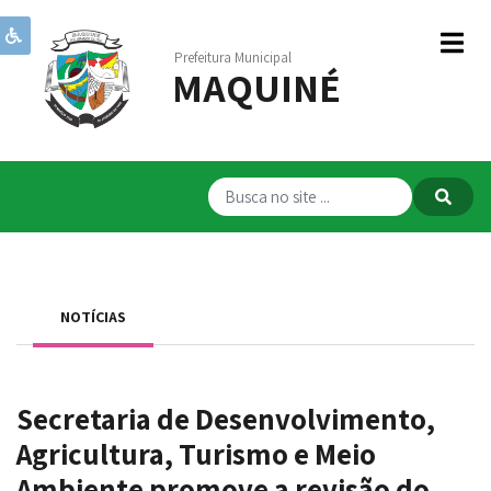
Prefeitura Municipal
MAQUINÉ
Institucional
Governo
Publicações
Transparência
RPPS
NOTÍCIAS
Serviços
Comunicação
Secretaria de Desenvolvimento,
Servidores
Agricultura, Turismo e Meio
Ambiente promove a revisão do