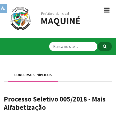
Prefeitura Municipal
MAQUINÉ
Institucional
Governo
Publicações
Transparência
RPPS
CONCURSOS PÚBLICOS
Serviços
Comunicação
Processo Seletivo 005/2018 - Mais
Servidores
Alfabetização