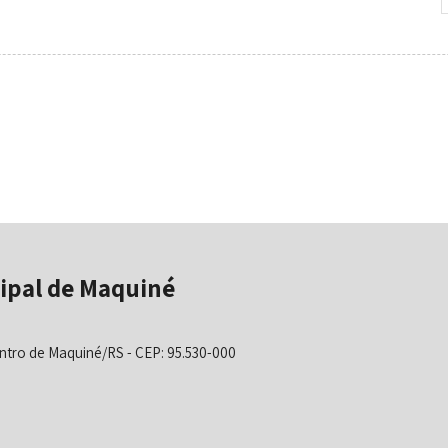
ipal de Maquiné
ntro de Maquiné/RS - CEP: 95.530-000