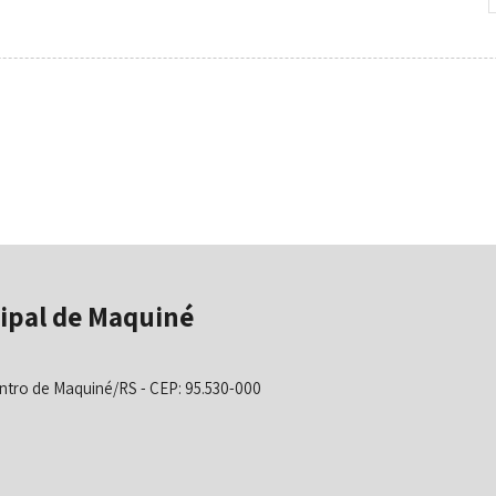
ipal de Maquiné
ntro de Maquiné/RS - CEP: 95.530-000