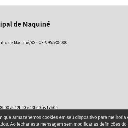
ipal de Maquiné
ntro de Maquiné/RS - CEP: 95.530-000
 08h00 às 12h00 e 13h00 às 17h00
om que armazenemos cookies em seu dispositivo para melhoria 
dos. Ao fechar esta mensagem sem modificar as definições do