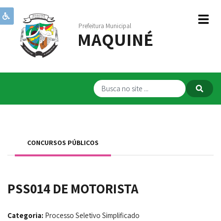
Prefeitura Municipal
MAQUINÉ
Institucional
Governo
Publicações
Transparência
RPPS
CONCURSOS PÚBLICOS
Serviços
Comunicação
PSS014 DE MOTORISTA
Servidores
Categoria:
Processo Seletivo Simplificado