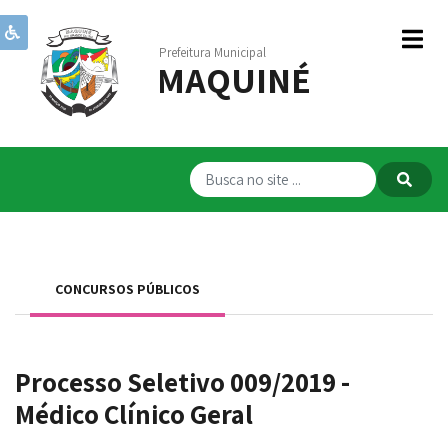
Prefeitura Municipal
MAQUINÉ
Institucional
Governo
Publicações
Transparência
RPPS
CONCURSOS PÚBLICOS
Serviços
Comunicação
Processo Seletivo 009/2019 -
Servidores
Médico Clínico Geral