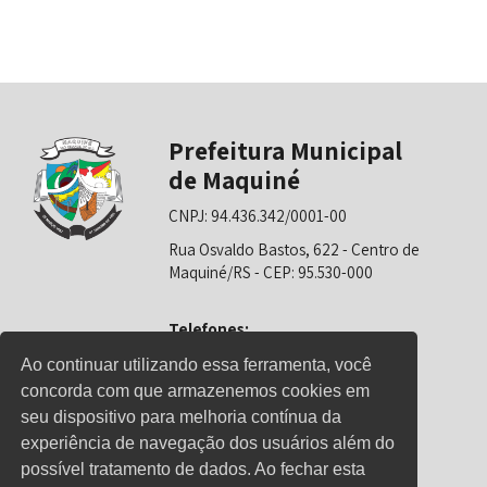
Prefeitura Municipal
de Maquiné
CNPJ: 94.436.342/0001-00
Rua Osvaldo Bastos, 622 - Centro de
Maquiné/RS - CEP: 95.530-000
Telefones:
0800-6281325 (Prefeitura)
Ao continuar utilizando essa ferramenta, você
concorda com que armazenemos cookies em
0800-6281326 (Educação)
seu dispositivo para melhoria contínua da
0800-6281139 (Saúde)
experiência de navegação dos usuários além do
possível tratamento de dados. Ao fechar esta