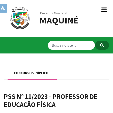
Prefeitura Municipal
MAQUINÉ
Institucional
Governo
Publicações
Transparência
RPPS
CONCURSOS PÚBLICOS
Serviços
Comunicação
PSS N° 11/2023 - PROFESSOR DE
Servidores
EDUCAÇÃO FÍSICA