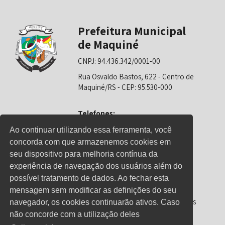
Prefeitura Municipal
de Maquiné
CNPJ: 94.436.342/0001-00
Rua Osvaldo Bastos, 622 - Centro de
Maquiné/RS - CEP: 95.530-000
Telefones:
0800-6281325 (Prefeitura)
Ao continuar utilizando essa ferramenta, você
concorda com que armazenemos cookies em
0800-6281326 (Educação)
seu dispositivo para melhoria contínua da
0800-6281139 (Saúde)
experiência de navegação dos usuários além do
possível tratamento de dados. Ao fechar esta
mensagem sem modificar as definições do seu
Horário de Atendimento
Segunda-feira a sexta-feira: 08h00 às
navegador, os cookies continuarão ativos. Caso
12h00 e 13h00 às 17h00
não concorde com a utilização deles