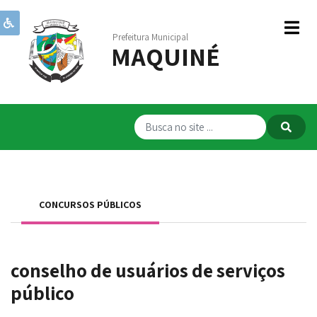
Prefeitura Municipal
MAQUINÉ
Institucional
Governo
Publicações
Transparência
RPPS
CONCURSOS PÚBLICOS
Serviços
Comunicação
conselho de usuários de serviços
Servidores
público