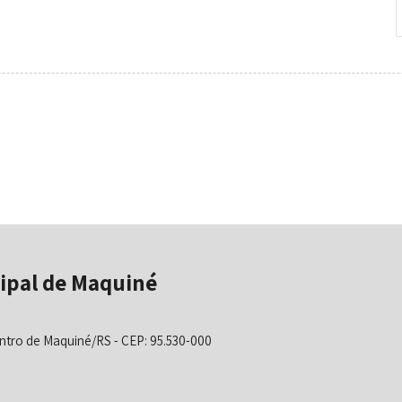
ipal de Maquiné
ntro de Maquiné/RS - CEP: 95.530-000