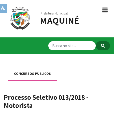
Prefeitura Municipal
MAQUINÉ
Institucional
Governo
Publicações
Transparência
RPPS
CONCURSOS PÚBLICOS
Serviços
Comunicação
Processo Seletivo 013/2018 -
Servidores
Motorista