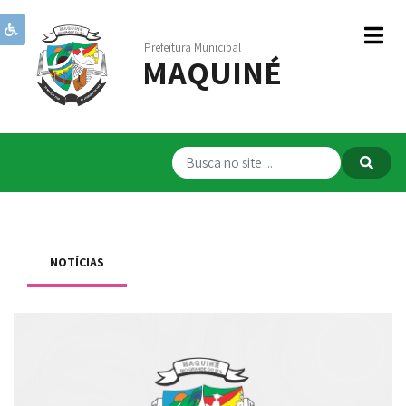
Prefeitura Municipal
MAQUINÉ
Institucional
Governo
Publicações
Transparência
RPPS
NOTÍCIAS
Serviços
Comunicação
Servidores