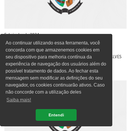
5 de junho de 2024
PORTARIA Nº 428 - Exoneração Secretário
Ao continuar utilizando essa ferramenta, você
Municipal
concorda com que armazenemos cookies em
EXONERA O SERVIDOR MUNICIPAL LUCIANO DE ALMEIDA ALVES
seu dispositivo para melhoria contínua da
DO CARGO DE SECRETÁRIO MUNICIPAL
experiência de navegação dos usuários além do
possível tratamento de dados. Ao fechar esta
mensagem sem modificar as definições do seu
navegador, os cookies continuarão ativos. Caso
não concorde com a utilização deles
Saiba mais!
Entendi