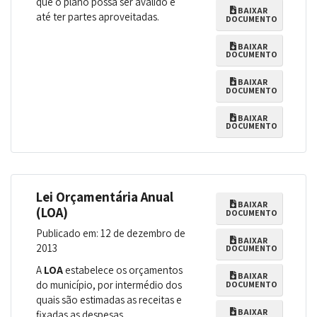
que o plano possa ser avalido e
BAIXAR
até ter partes aproveitadas.
DOCUMENTO
BAIXAR
DOCUMENTO
BAIXAR
DOCUMENTO
BAIXAR
DOCUMENTO
Lei Orçamentária Anual
BAIXAR
(LOA)
DOCUMENTO
Publicado em: 12 de dezembro de
BAIXAR
2013
DOCUMENTO
A
LOA
estabelece os orçamentos
BAIXAR
do município, por intermédio dos
DOCUMENTO
quais são estimadas as receitas e
BAIXAR
fixadas as despesas.