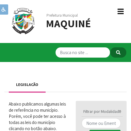
Prefeitura Municipal
MAQUINÉ
Institucional
Governo
Publicações
Transparência
RPPS
LEGISLAÇÃO
Serviços
Comunicação
Abaixo publicamos algumas leis
de referência no município.
Servidores
Filtrar por Modalidade
Porém, você pode ter acesso à
todas as leis do município
clicando no botão abaixo.