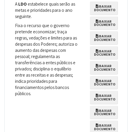
A
LDO
estabelece quais serão as
BAIXAR
metas e prioridades para o ano
DOCUMENTO
seguinte.
BAIXAR
DOCUMENTO
Fixa o recurso que o governo
pretende economizar; traça
BAIXAR
regras, vedações e limites para as
DOCUMENTO
despesas dos Poderes; autoriza o
aumento das despesas com
BAIXAR
DOCUMENTO
pessoal; regulamenta as
transferências a entes públicos e
BAIXAR
privados; disciplina o equilíbrio
DOCUMENTO
entre as receitas e as despesas;
indica prioridades para
BAIXAR
DOCUMENTO
financiamentos pelos bancos
públicos.
BAIXAR
DOCUMENTO
BAIXAR
DOCUMENTO
BAIXAR
DOCUMENTO