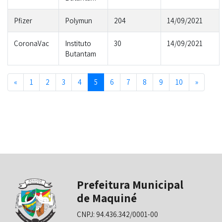
Pfizer
Polymun
204
14/09/2021
CoronaVac
Instituto
30
14/09/2021
Butantam
Previous
Next
«
1
2
3
4
5
6
7
8
9
10
»
Prefeitura Municipal
de Maquiné
CNPJ: 94.436.342/0001-00