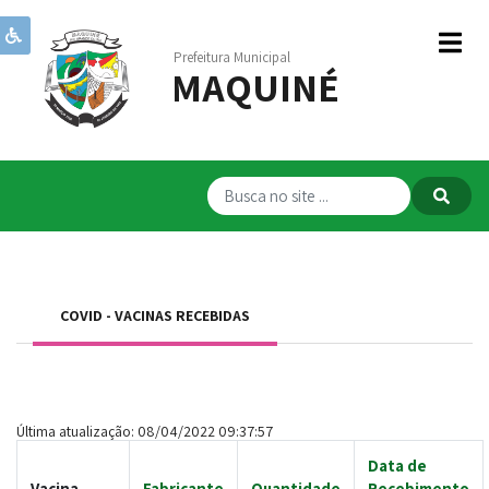
Prefeitura Municipal
MAQUINÉ
Institucional
Governo
Publicações
Transparência
RPPS
COVID - VACINAS RECEBIDAS
Serviços
Comunicação
Servidores
Última atualização: 08/04/2022 09:37:57
Data de
Vacina
Fabricante
Quantidade
Recebimento