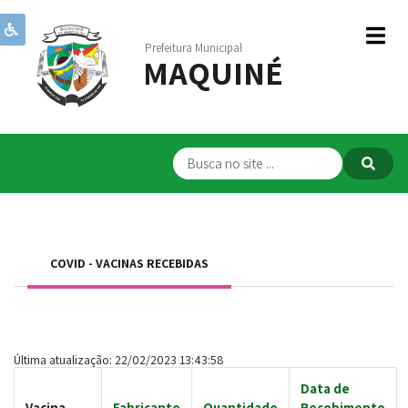
Prefeitura Municipal
MAQUINÉ
Institucional
Governo
Publicações
Transparência
RPPS
COVID - VACINAS RECEBIDAS
Serviços
Comunicação
Servidores
Última atualização: 22/02/2023 13:43:58
Data de
Vacina
Fabricante
Quantidade
Recebimento